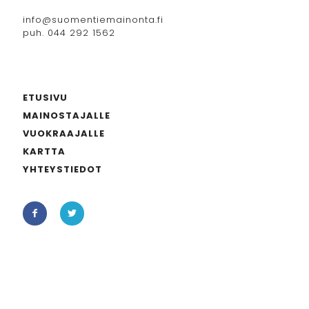
info@suomentiemainonta.fi
puh. 044 292 1562
ETUSIVU
MAINOSTAJALLE
VUOKRAAJALLE
KARTTA
YHTEYSTIEDOT