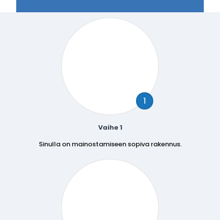
1
Vaihe 1
Sinulla on mainostamiseen sopiva rakennus.