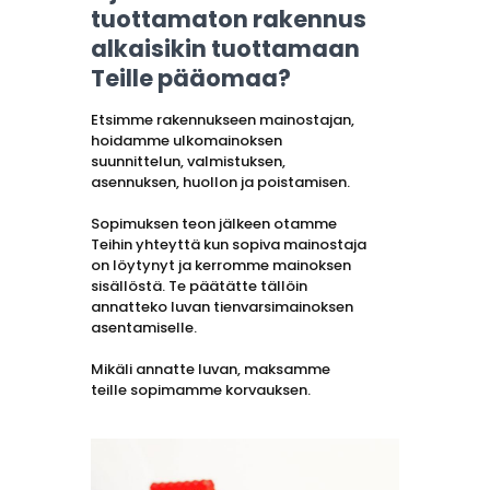
tuottamaton rakennus
alkaisikin tuottamaan
Teille pääomaa?
Etsimme rakennukseen mainostajan,
hoidamme ulkomainoksen
suunnittelun, valmistuksen,
asennuksen, huollon ja poistamisen.
Sopimuksen teon jälkeen otamme
Teihin yhteyttä kun sopiva mainostaja
on löytynyt ja kerromme mainoksen
sisällöstä. Te päätätte tällöin
annatteko luvan tienvarsimainoksen
asentamiselle.
Mikäli annatte luvan, maksamme
teille sopimamme korvauksen.