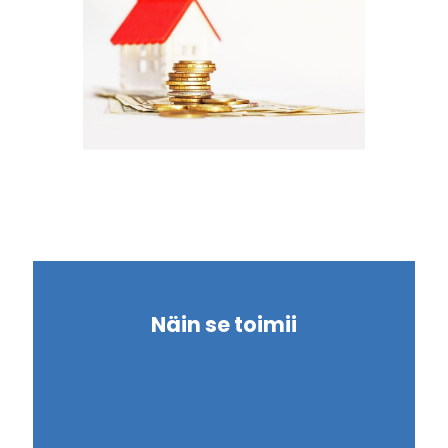
Näin se toimii