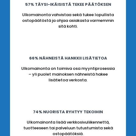
57% TÄYSI-IKÄISISTÄ TEKEE PÄÄTÖKSEN
Ulkomainonta vahvistaa sekä tukee lopullista
ostopäätöstä ja ohjaa asiakasta varmemmin
sitä kohti.
66% NÄHNEISTÄ HANKKII LISÄTIETOA
Ulkomainonta on toimiva osa myyntiprosessia
– yli puolet mainoksen nähneistä hakee
lisätietoa verkosta.
74% NUORISTA RYHTYY TEKOIHIN
Ulkomainonta lisää verkkosivuliikennettä,
tuotteeseen tai palveluun tutustumista sekä
ostopäätöksiä.