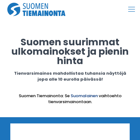
Suomen suurimmat
ulkomainokset ja pienin
hinta
Tienvarsimainos mahdollistaa tuhansia näyttöjä
jopa alle 10 eurolla päivässä!
Suomen Tiemainonta: Se
Suomalainen
vaihtoehto
tienvarsimainontaan.