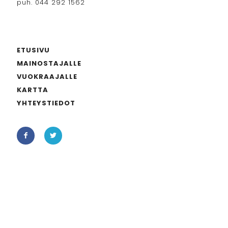
puh. 044 292 1562
ETUSIVU
MAINOSTAJALLE
VUOKRAAJALLE
KARTTA
YHTEYSTIEDOT