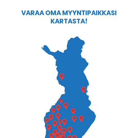
VARAA OMA MYYNTIPAIKKASI
KARTASTA!