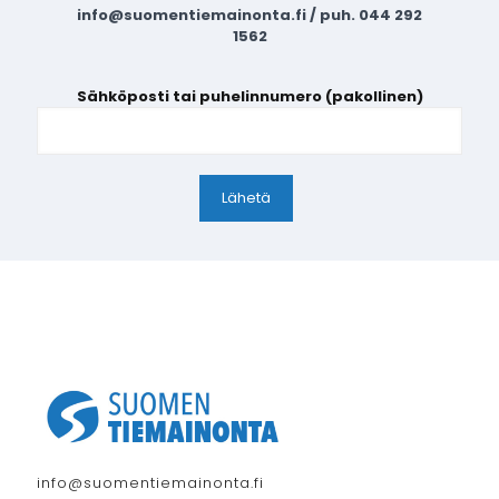
info@suomentiemainonta.fi / puh. 044 292
1562
Sähköposti tai puhelinnumero (pakollinen)
info@suomentiemainonta.fi